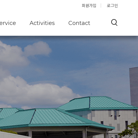
Offshore
Q&A
회원가입
로그인
ervice
Activities
Contact