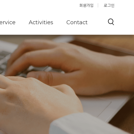
Offshore
Q&A
회원가입
로그인
ervice
Activities
Contact